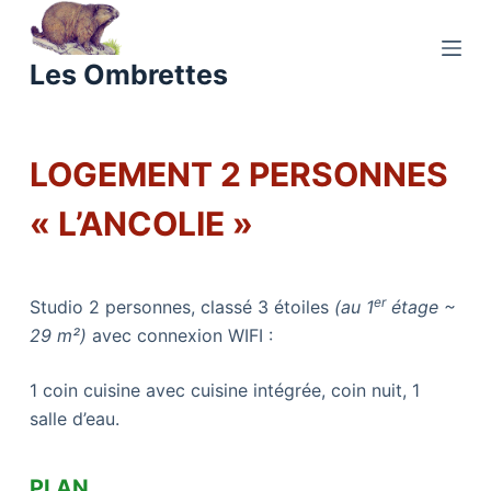
P
a
Les Ombrettes
s
s
e
LOGEMENT 2 PERSONNES
r
a
« L’ANCOLIE »
u
c
o
er
Studio 2 personnes, classé 3 étoiles
(au 1
étage ~
n
29 m²)
avec connexion WIFI :
t
e
1 coin cuisine avec cuisine intégrée, coin nuit, 1
n
salle d’eau.
u
PLAN